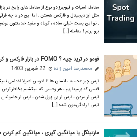
معامله اسپات و فیوچرز دو نوع از معامله‌های رایج در باز
مثل ارز دیجیتال و فارکس هستن . اما این دو تا چه فرقی
. تو این پست خیلی ساده ، کوتاه و مفید خدمتتون توضی
برو بریم ! معامله […]
فومو در ترید چیه ؟ FOMO در بازار فارکس و کریپتو
محمدرضا امین زاده
22 شهریور 1403
ترس چیز عجیبیه ، انسان ها تا نترسن اصولا اقدامی نمیک
قدمی که برمیداریم ، هر زحمتی که میکشیم بخاطر ترس 
ترس از مردن ، ترس از بی پول شدن ، ترس از جاموندن
ترس ! زندگی‌مون شده […]
مارتینگل یا میانگین گیری ، میانگین کم کردن در