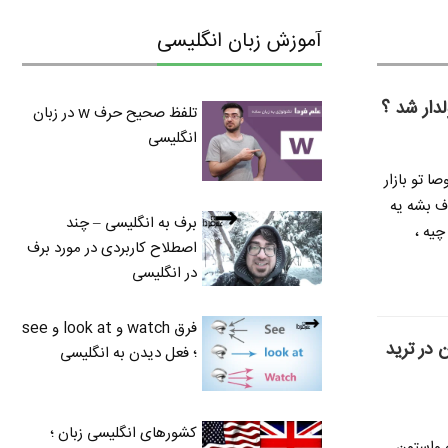
آموزش زبان انگلیسی
لدار شد ؟
تلفظ صحیح حرف w در زبان
انگلیسی
ا تو بازار
ف بشه یه
برف به انگلیسی – چند
چیه ،
اصطلاح کاربردی در مورد برف
در انگلیسی
فرق watch و look at و see
 در ترید
؛ فعل دیدن به انگلیسی
کشورهای انگلیسی زبان ؛
ه واستون