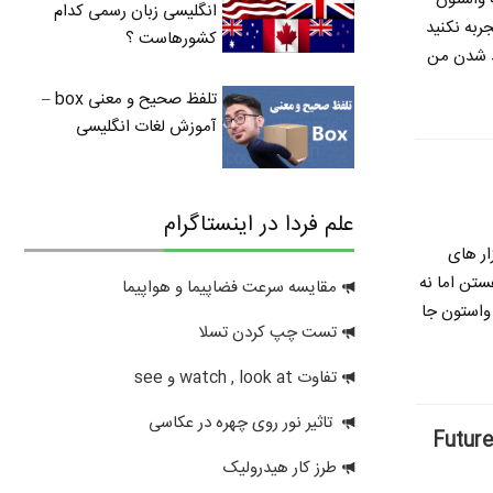
انگلیسی زبان رسمی کدام
ربه نکنید
کشورهاست ؟
ید شدن
من
تلفظ صحیح و معنی box –
آموزش لغات انگلیسی
علم فردا در اینستاگرام
ار های
ستن اما نه
مقایسه سرعت فضاپیما و هواپیما
 واستون جا
تست چپ کردن تسلا
تفاوت watch , look at و see
تاثیر نور روی چهره در عکاسی
طرز کار هیدرولیک