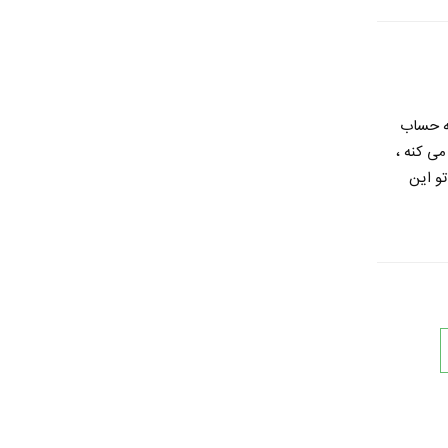
به حساب
می کنه ،
و این