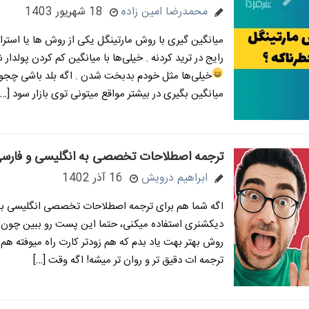
محمدرضا امین زاده
18 شهریور 1403
میانگین گیری با روش مارتینگل یکی از روش ها یا استر
رایج در ترید کردنه . خیلی‌ها با میانگین کم کردن پولدار
خیلی‌ها مثل خودم بدبخت شدن
. اگه بلد باشی چج
میانگین بگیری در بیشتر مواقع میتونی توی بازار سود […]
ترجمه اصطلاحات تخصصی به انگلیسی و فارسی
ابراهیم درویش
16 آذر 1402
اگه شما هم برای ترجمه اصطلاحات تخصصی انگلیسی به 
دیکشنری استفاده میکنی، حتما این پست رو ببین چون 
روش بهتر بهت یاد بدم که هم زودتر کارت راه میوفته هم 
ترجمه ات دقیق تر و روان تر میشه! اگه وقت […]