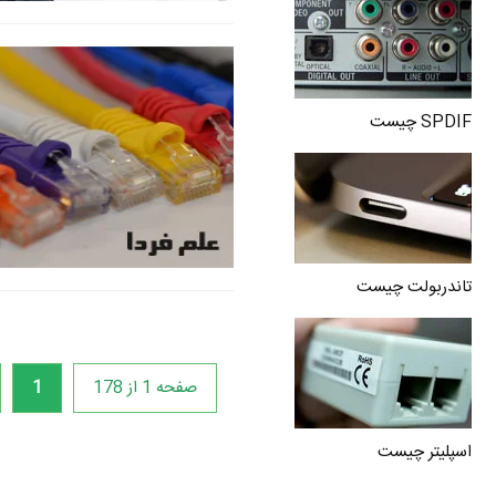
SPDIF چیست
تاندربولت چیست
صفحه 1 از 178
1
اسپلیتر چیست