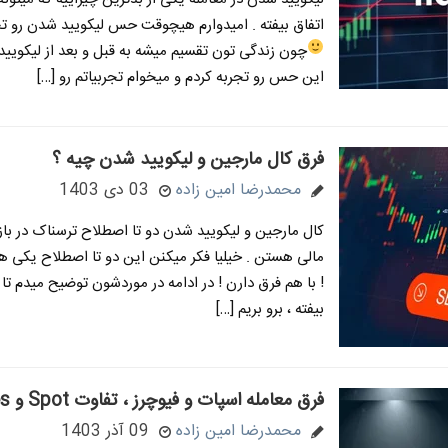
اتفاق بیفته . امیدوارم هیچوقت حس لیکویید شدن رو تج
چون زندگی تون تقسیم میشه به قبل و بعد از لیکوی
این حس رو تجربه کردم و میخوام تجربیاتم رو […]
فرق کال مارجین و لیکویید شدن چیه ؟
محمدرضا امین زاده
03 دی 1403
کال مارجین و لیکویید شدن دو تا اصطلاح ترسناک در باز
مالی هستن . خیلیا فکر میکنن این دو تا اصطلاح یکی ه
! با هم فرق دارن ! در ادامه در موردشون توضیح میدم تا
بیفته ، برو بریم […]
فرق معامله اسپات و فیوچرز ، تفاوت Spot و Futures
محمدرضا امین زاده
09 آذر 1403