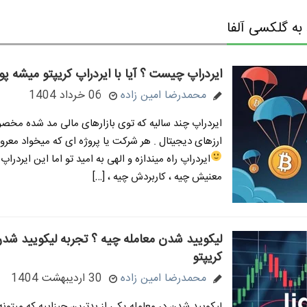
ه گلکسی آلفا
ایردراپ چیست ؟ آیا با ایردراپ کریپتو میشه پو
محمدرضا امین زاده
06 خرداد 1404
ایردراپ چند سالیه که توی بازارهای مالی مد شده مخصوص
ارزهای دیجیتال . هر شرکت یا پروژه ای که میخواد معرو
ایردراپ راه میندازه و الهی به امید تو
اما این ایردراپ 
معنیش چیه ، کاربردش چیه ، […]
لیکویید شدن معامله چیه ؟ تجربه لیکویید شدن
کریپتو
محمدرضا امین زاده
30 اردیبهشت 1404
لیکویید شدن در معامله یکی از بدترین چیزاییه که میتون