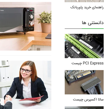
راهنمای خرید پاوربانک
دانستنی ها
PCI Express چیست
ساتا اکسپرس چیست