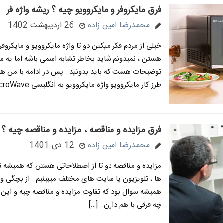
فرق مایکروفر و مایکروویو چیه ؟ ریشه واژه فر
محمدرضا امین زاده
26 اردیبهشت 1402
خیلی از مردم فکر میکنن دو تا واژه مایکروویو و مایکروفر
هستن ، نمیدونم شاید بخاطر تشابه اسمی باشه اما یه 
توضیحات هست که باید بدونید . پس در ادامه با من همر
طرز کار مایکروویو واژه مایکروویو به انگلیسی MicroWave […]
فرق مزایده و مناقصه ، مزایده و مناقصه چیه ؟
محمدرضا امین زاده
12 دی 1401
مزایده و مناقصه دو تا از اصطلاحاتی هستن که همیشه ت
ها ، تلویزیون یا سایت های مختلف میبینیم . از بچگی و
همیشه سوال بود که تفاوت مزایده و مناقصه چیه و این دو
چه فرقی با هم دارن . […]