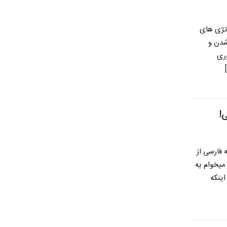
اتژی های
 شدن و
وری
!
فارسی از
میخوام یه
اینکه