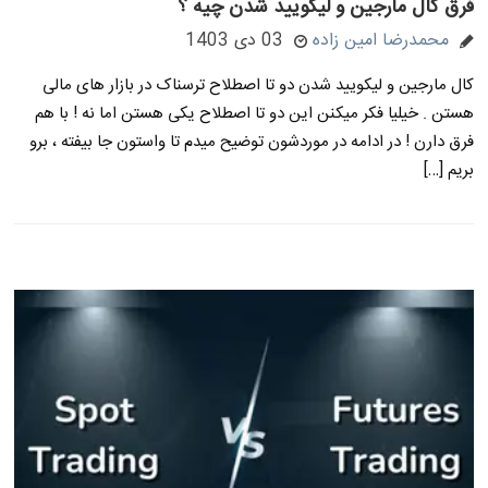
فرق کال مارجین و لیکویید شدن چیه ؟
محمدرضا امین زاده
03 دی 1403
کال مارجین و لیکویید شدن دو تا اصطلاح ترسناک در بازار های مالی
هستن . خیلیا فکر میکنن این دو تا اصطلاح یکی هستن اما نه ! با هم
فرق دارن ! در ادامه در موردشون توضیح میدم تا واستون جا بیفته ، برو
بریم […]