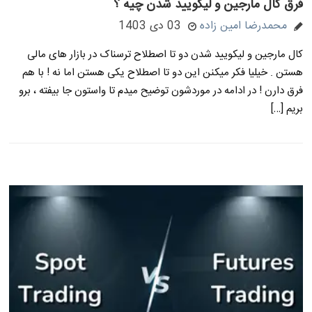
فرق کال مارجین و لیکویید شدن چیه ؟
محمدرضا امین زاده
03 دی 1403
کال مارجین و لیکویید شدن دو تا اصطلاح ترسناک در بازار های مالی
هستن . خیلیا فکر میکنن این دو تا اصطلاح یکی هستن اما نه ! با هم
فرق دارن ! در ادامه در موردشون توضیح میدم تا واستون جا بیفته ، برو
بریم […]