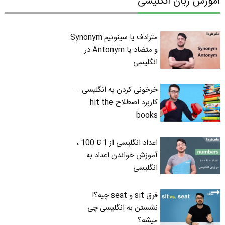
آموزش زبان انگلیسی
مترادف یا سینونیم Synonym
و متضاد یا Antonym در
انگلیسی
خرخونی کردن به انگلیسی –
کاربرد اصطلاح hit the
books
اعداد انگلیسی از 1 تا 100 ،
آموزش خواندن اعداد به
انگلیسی
فرق sit و seat چیه؟!
نشستن به انگلیسی چی
میشه؟