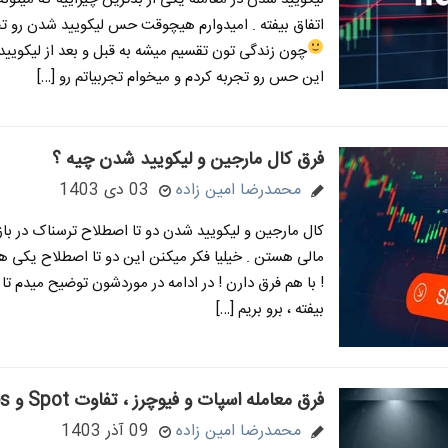
اتفاق بیفته . امیدوارم هیچوقت حس لیکویید شدن رو تج
چون زندگی تون تقسیم میشه به قبل و بعد از لیکوی
این حس رو تجربه کردم و میخوام تجربیاتم رو […]
فرق کال مارجین و لیکویید شدن چیه ؟
محمدرضا امین زاده
03 دی 1403
کال مارجین و لیکویید شدن دو تا اصطلاح ترسناک در باز
مالی هستن . خیلیا فکر میکنن این دو تا اصطلاح یکی ه
! با هم فرق دارن ! در ادامه در موردشون توضیح میدم تا
بیفته ، برو بریم […]
فرق معامله اسپات و فیوچرز ، تفاوت Spot و Futures
محمدرضا امین زاده
09 آذر 1403