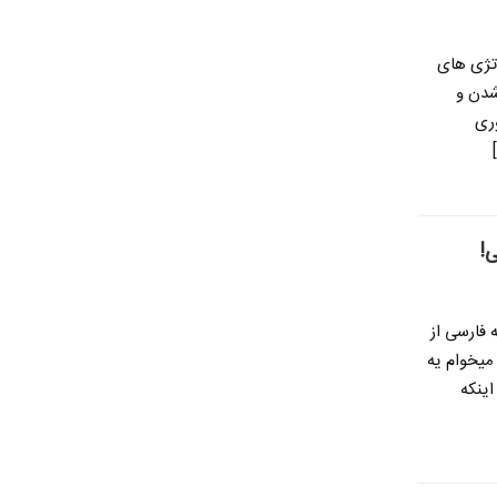
اتژی های
 شدن و
وری
!
فارسی از
میخوام یه
اینکه