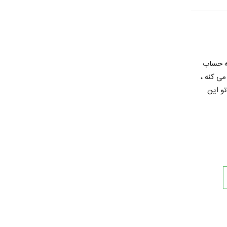
به حساب
می کنه ،
و این