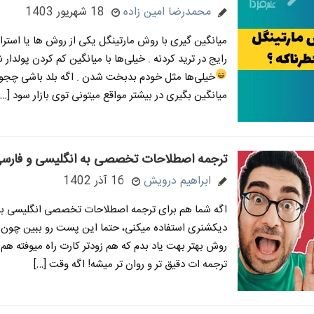
محمدرضا امین زاده
18 شهریور 1403
میانگین گیری با روش مارتینگل یکی از روش ها یا استر
رایج در ترید کردنه . خیلی‌ها با میانگین کم کردن پولدار
خیلی‌ها مثل خودم بدبخت شدن
. اگه بلد باشی چج
میانگین بگیری در بیشتر مواقع میتونی توی بازار سود […]
ترجمه اصطلاحات تخصصی به انگلیسی و فارسی
ابراهیم درویش
16 آذر 1402
اگه شما هم برای ترجمه اصطلاحات تخصصی انگلیسی به 
دیکشنری استفاده میکنی، حتما این پست رو ببین چون 
روش بهتر بهت یاد بدم که هم زودتر کارت راه میوفته هم 
ترجمه ات دقیق تر و روان تر میشه! اگه وقت […]