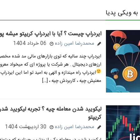
ه ویکی پدیا
ایردراپ چیست ؟ آیا با ایردراپ کریپتو میشه پو
محمدرضا امین زاده
06 خرداد 1404
ایردراپ چند سالیه که توی بازارهای مالی مد شده مخصوص
ارزهای دیجیتال . هر شرکت یا پروژه ای که میخواد معرو
ایردراپ راه میندازه و الهی به امید تو
اما این ایردراپ 
معنیش چیه ، کاربردش چیه ، […]
لیکویید شدن معامله چیه ؟ تجربه لیکویید شدن
کریپتو
محمدرضا امین زاده
30 اردیبهشت 1404
لیکویید شدن در معامله یکی از بدترین چیزاییه که میتون