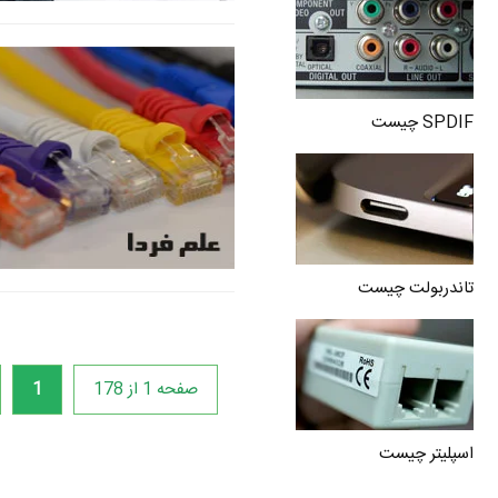
SPDIF چیست
تاندربولت چیست
صفحه 1 از 178
1
اسپلیتر چیست