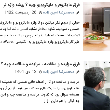
فرق مایکروفر و مایکروویو چیه ؟ ریشه واژه فر
محمدرضا امین زاده
26 اردیبهشت 1402
خیلی از مردم فکر میکنن دو تا واژه مایکروویو و مایکروفر
هستن ، نمیدونم شاید بخاطر تشابه اسمی باشه اما یه 
توضیحات هست که باید بدونید . پس در ادامه با من همر
طرز کار مایکروویو واژه مایکروویو به انگلیسی MicroWave […]
فرق مزایده و مناقصه ، مزایده و مناقصه چیه ؟
محمدرضا امین زاده
12 دی 1401
مزایده و مناقصه دو تا از اصطلاحاتی هستن که همیشه ت
ها ، تلویزیون یا سایت های مختلف میبینیم . از بچگی و
همیشه سوال بود که تفاوت مزایده و مناقصه چیه و این دو
چه فرقی با هم دارن . […]