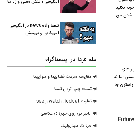
انگلیسی ؛ گفتن معنی واژه ها
ربه نکنید
ید شدن
من
تلفظ واژه news در انگلیسی
امریکایی و بریتیش
علم فردا در اینستاگرام
ار های
مقایسه سرعت فضاپیما و هواپیما
ستن اما نه
 واستون جا
تست چپ کردن تسلا
تفاوت watch , look at و see
تاثیر نور روی چهره در عکاسی
طرز کار هیدرولیک