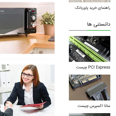
راهنمای خرید پاوربانک
دانستنی ها
PCI Express چیست
ساتا اکسپرس چیست