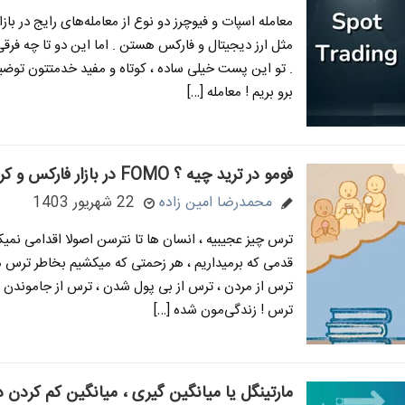
معامله اسپات و فیوچرز دو نوع از معامله‌های رایج در باز
مثل ارز دیجیتال و فارکس هستن . اما این دو تا چه فرقی
. تو این پست خیلی ساده ، کوتاه و مفید خدمتتون توضی
برو بریم ! معامله […]
فومو در ترید چیه ؟ FOMO در بازار فارکس و کریپتو
محمدرضا امین زاده
22 شهریور 1403
ترس چیز عجیبیه ، انسان ها تا نترسن اصولا اقدامی نمیک
قدمی که برمیداریم ، هر زحمتی که میکشیم بخاطر ترس 
ترس از مردن ، ترس از بی پول شدن ، ترس از جاموندن
ترس ! زندگی‌مون شده […]
مارتینگل یا میانگین گیری ، میانگین کم کردن در