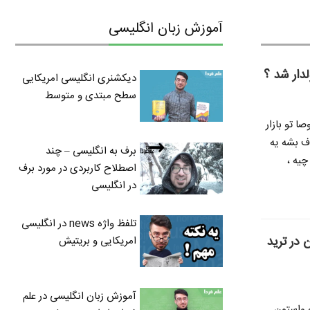
آموزش زبان انگلیسی
لدار شد ؟
دیکشنری انگلیسی امریکایی
سطح مبتدی و متوسط
ا تو بازار
ف بشه یه
برف به انگلیسی – چند
چیه ،
اصطلاح کاربردی در مورد برف
در انگلیسی
تلفظ واژه news در انگلیسی
 در ترید
امریکایی و بریتیش
آموزش زبان انگلیسی در علم
ه واستون