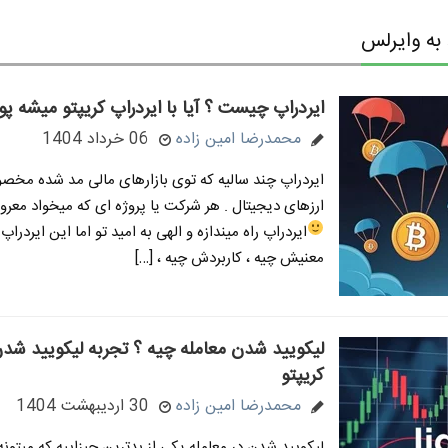
به وایرلس
ایردراپ چیست ؟ آیا با ایردراپ کریپتو میشه پو
محمدرضا امین زاده
06 خرداد 1404
ایردراپ چند سالیه که توی بازارهای مالی مد شده مخصوص
ارزهای دیجیتال . هر شرکت یا پروژه ای که میخواد معرو
ایردراپ راه میندازه و الهی به امید تو
اما این ایردراپ 
معنیش چیه ، کاربردش چیه ، […]
لیکویید شدن معامله چیه ؟ تجربه لیکویید شدن
کریپتو
محمدرضا امین زاده
30 اردیبهشت 1404
لیکویید شدن در معامله یکی از بدترین چیزاییه که میتون