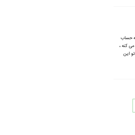
به حساب
می کنه ،
و این