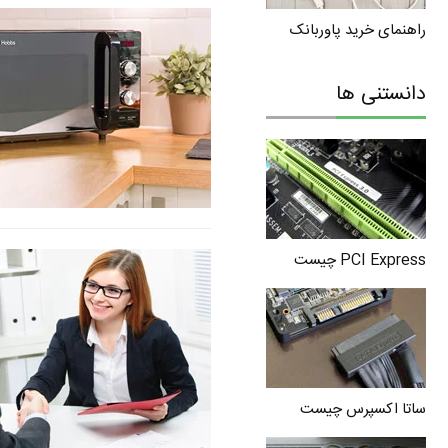
راهنمای خرید پاوربانک
دانستنی ها
PCI Express چیست
ساتا اکسپرس چیست