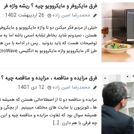
فرق مایکروفر و مایکروویو چیه ؟ ریشه واژه فر
محمدرضا امین زاده
26 اردیبهشت 1402
خیلی از مردم فکر میکنن دو تا واژه مایکروویو و مایکروفر
هستن ، نمیدونم شاید بخاطر تشابه اسمی باشه اما یه 
توضیحات هست که باید بدونید . پس در ادامه با من همر
طرز کار مایکروویو واژه مایکروویو به انگلیسی MicroWave […]
فرق مزایده و مناقصه ، مزایده و مناقصه چیه ؟
محمدرضا امین زاده
12 دی 1401
مزایده و مناقصه دو تا از اصطلاحاتی هستن که همیشه ت
ها ، تلویزیون یا سایت های مختلف میبینیم . از بچگی و
همیشه سوال بود که تفاوت مزایده و مناقصه چیه و این دو
چه فرقی با هم دارن . […]