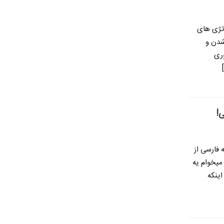
اتژی های
 شدن و
وری
!
فارسی از
میخوام یه
اینکه