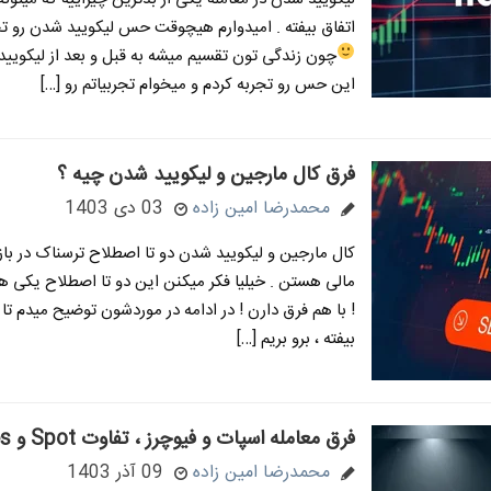
اتفاق بیفته . امیدوارم هیچوقت حس لیکویید شدن رو تج
چون زندگی تون تقسیم میشه به قبل و بعد از لیکوی
این حس رو تجربه کردم و میخوام تجربیاتم رو […]
فرق کال مارجین و لیکویید شدن چیه ؟
محمدرضا امین زاده
03 دی 1403
کال مارجین و لیکویید شدن دو تا اصطلاح ترسناک در باز
مالی هستن . خیلیا فکر میکنن این دو تا اصطلاح یکی ه
! با هم فرق دارن ! در ادامه در موردشون توضیح میدم تا
بیفته ، برو بریم […]
فرق معامله اسپات و فیوچرز ، تفاوت Spot و Futures
محمدرضا امین زاده
09 آذر 1403