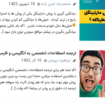
محمدرضا امین زاده
18 شهریور 1403
میانگین گیری با روش مارتینگل یکی از روش ها یا استر
رایج در ترید کردنه . خیلی‌ها با میانگین کم کردن پولدار
خیلی‌ها مثل خودم بدبخت شدن
. اگه بلد باشی چج
میانگین بگیری در بیشتر مواقع میتونی توی بازار سود […]
ترجمه اصطلاحات تخصصی به انگلیسی و فارسی
ابراهیم درویش
16 آذر 1402
اگه شما هم برای ترجمه اصطلاحات تخصصی انگلیسی به 
دیکشنری استفاده میکنی، حتما این پست رو ببین چون 
روش بهتر بهت یاد بدم که هم زودتر کارت راه میوفته هم 
ترجمه ات دقیق تر و روان تر میشه! اگه وقت […]