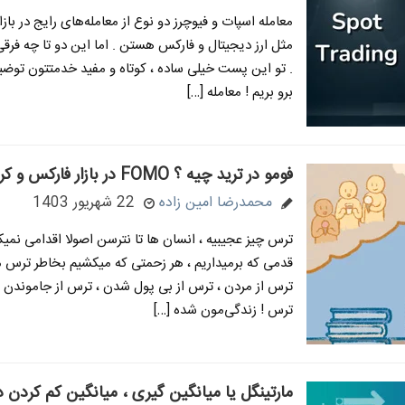
معامله اسپات و فیوچرز دو نوع از معامله‌های رایج در باز
مثل ارز دیجیتال و فارکس هستن . اما این دو تا چه فرقی
. تو این پست خیلی ساده ، کوتاه و مفید خدمتتون توضی
برو بریم ! معامله […]
فومو در ترید چیه ؟ FOMO در بازار فارکس و کریپتو
محمدرضا امین زاده
22 شهریور 1403
ترس چیز عجیبیه ، انسان ها تا نترسن اصولا اقدامی نمیک
قدمی که برمیداریم ، هر زحمتی که میکشیم بخاطر ترس 
ترس از مردن ، ترس از بی پول شدن ، ترس از جاموندن
ترس ! زندگی‌مون شده […]
مارتینگل یا میانگین گیری ، میانگین کم کردن در