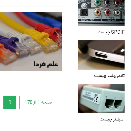
SPDIF چیست
تاندربولت چیست
صفحه 1 از 178
1
اسپلیتر چیست