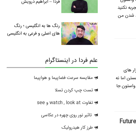
فردا – ابراهیم درویش
ربه نکنید
ید شدن
من
رنگ ها به انگلیسی ؛ رنگ
های اصلی و فرعی به انگلیسی
علم فردا در اینستاگرام
ار های
مقایسه سرعت فضاپیما و هواپیما
ستن اما نه
 واستون جا
تست چپ کردن تسلا
تفاوت watch , look at و see
تاثیر نور روی چهره در عکاسی
طرز کار هیدرولیک