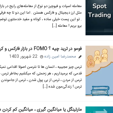
معامله اسپات و فیوچرز دو نوع از معامله‌های رایج در باز
مثل ارز دیجیتال و فارکس هستن . اما این دو تا چه فرقی
. تو این پست خیلی ساده ، کوتاه و مفید خدمتتون توضی
برو بریم ! معامله […]
فومو در ترید چیه ؟ FOMO در بازار فارکس و کریپتو
محمدرضا امین زاده
22 شهریور 1403
ترس چیز عجیبیه ، انسان ها تا نترسن اصولا اقدامی نمیک
قدمی که برمیداریم ، هر زحمتی که میکشیم بخاطر ترس 
ترس از مردن ، ترس از بی پول شدن ، ترس از جاموندن
ترس ! زندگی‌مون شده […]
مارتینگل یا میانگین گیری ، میانگین کم کردن در