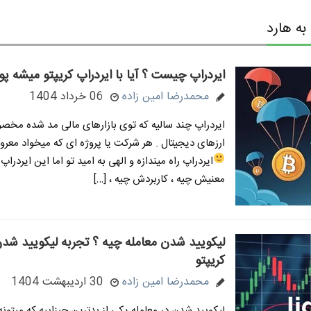
ه هارد
ایردراپ چیست ؟ آیا با ایردراپ کریپتو میشه پو
محمدرضا امین زاده
06 خرداد 1404
ایردراپ چند سالیه که توی بازارهای مالی مد شده مخصوص
ارزهای دیجیتال . هر شرکت یا پروژه ای که میخواد معرو
ایردراپ راه میندازه و الهی به امید تو
اما این ایردراپ 
معنیش چیه ، کاربردش چیه ، […]
لیکویید شدن معامله چیه ؟ تجربه لیکویید شدن
کریپتو
محمدرضا امین زاده
30 اردیبهشت 1404
لیکویید شدن در معامله یکی از بدترین چیزاییه که میتون