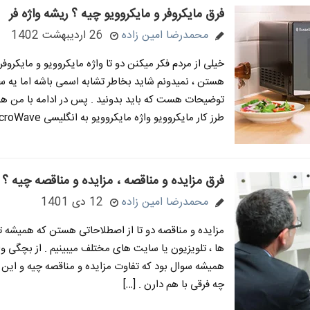
فرق مایکروفر و مایکروویو چیه ؟ ریشه واژه فر
محمدرضا امین زاده
26 اردیبهشت 1402
خیلی از مردم فکر میکنن دو تا واژه مایکروویو و مایکروفر
هستن ، نمیدونم شاید بخاطر تشابه اسمی باشه اما یه 
توضیحات هست که باید بدونید . پس در ادامه با من همر
طرز کار مایکروویو واژه مایکروویو به انگلیسی MicroWave […]
فرق مزایده و مناقصه ، مزایده و مناقصه چیه ؟
محمدرضا امین زاده
12 دی 1401
مزایده و مناقصه دو تا از اصطلاحاتی هستن که همیشه ت
ها ، تلویزیون یا سایت های مختلف میبینیم . از بچگی و
همیشه سوال بود که تفاوت مزایده و مناقصه چیه و این دو
چه فرقی با هم دارن . […]