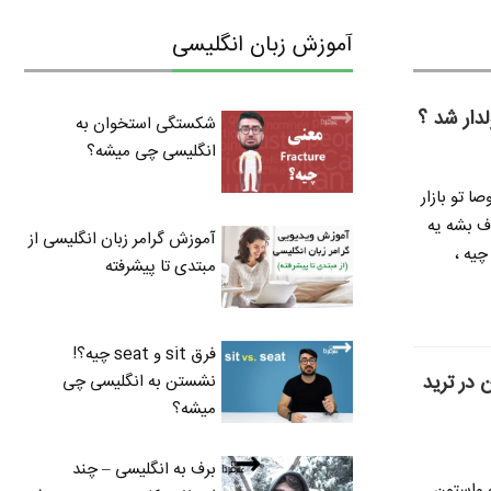
آموزش زبان انگلیسی
لدار شد ؟
شکستگی استخوان به
انگلیسی چی میشه؟
ا تو بازار
ف بشه یه
آموزش گرامر زبان انگلیسی از
چیه ،
مبتدی تا پیشرفته
فرق sit و seat چیه؟!
 در ترید
نشستن به انگلیسی چی
میشه؟
برف به انگلیسی – چند
ه واستون