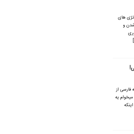
اتژی های
 شدن و
وری
!
فارسی از
میخوام یه
اینکه