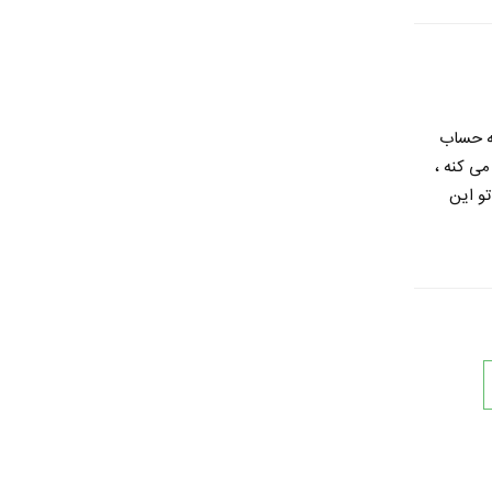
به حساب
می کنه ،
و این