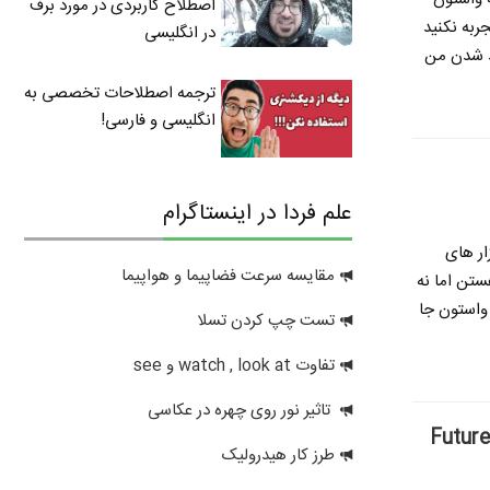
اصطلاح کاربردی در مورد برف
ربه نکنید
در انگلیسی
ید شدن
من
ترجمه اصطلاحات تخصصی به
انگلیسی و فارسی!
علم فردا در اینستاگرام
ار های
مقایسه سرعت فضاپیما و هواپیما
ستن اما نه
 واستون جا
تست چپ کردن تسلا
تفاوت watch , look at و see
تاثیر نور روی چهره در عکاسی
طرز کار هیدرولیک