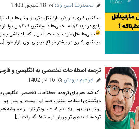
محمدرضا امین زاده
18 شهریور 1403
میانگین گیری با روش مارتینگل یکی از روش ها یا استر
رایج در ترید کردنه . خیلی‌ها با میانگین کم کردن پولدار
خیلی‌ها مثل خودم بدبخت شدن
. اگه بلد باشی چج
میانگین بگیری در بیشتر مواقع میتونی توی بازار سود […]
ترجمه اصطلاحات تخصصی به انگلیسی و فارسی
ابراهیم درویش
16 آذر 1402
اگه شما هم برای ترجمه اصطلاحات تخصصی انگلیسی به 
دیکشنری استفاده میکنی، حتما این پست رو ببین چون 
روش بهتر بهت یاد بدم که هم زودتر کارت راه میوفته هم 
ترجمه ات دقیق تر و روان تر میشه! اگه وقت […]