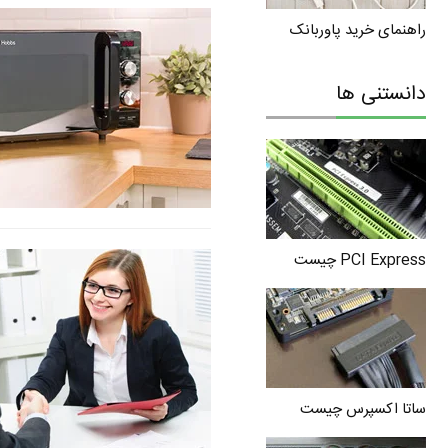
راهنمای خرید پاوربانک
دانستنی ها
PCI Express چیست
ساتا اکسپرس چیست