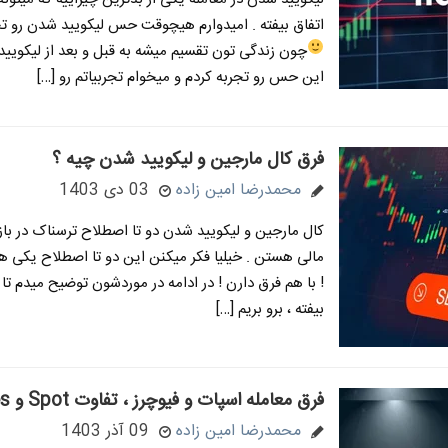
اتفاق بیفته . امیدوارم هیچوقت حس لیکویید شدن رو تج
چون زندگی تون تقسیم میشه به قبل و بعد از لیکوی
این حس رو تجربه کردم و میخوام تجربیاتم رو […]
فرق کال مارجین و لیکویید شدن چیه ؟
محمدرضا امین زاده
03 دی 1403
کال مارجین و لیکویید شدن دو تا اصطلاح ترسناک در باز
مالی هستن . خیلیا فکر میکنن این دو تا اصطلاح یکی ه
! با هم فرق دارن ! در ادامه در موردشون توضیح میدم تا
بیفته ، برو بریم […]
فرق معامله اسپات و فیوچرز ، تفاوت Spot و Futures
محمدرضا امین زاده
09 آذر 1403