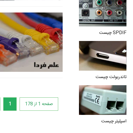
SPDIF چیست
تاندربولت چیست
صفحه 1 از 178
1
اسپلیتر چیست