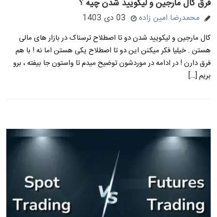
فرق کال مارجین و لیکویید شدن چیه ؟
محمدرضا امین زاده
03 دی 1403
کال مارجین و لیکویید شدن دو تا اصطلاح ترسناک در بازار های مالی
هستن . خیلیا فکر میکنن این دو تا اصطلاح یکی هستن اما نه ! با هم
فرق دارن ! در ادامه در موردشون توضیح میدم تا واستون جا بیفته ، برو
بریم […]