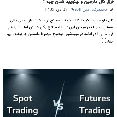
فرق کال مارجین و لیکویید شدن چیه ؟
محمدرضا امین زاده
03 دی 1403
کال مارجین و لیکویید شدن دو تا اصطلاح ترسناک در بازار های مالی
هستن . خیلیا فکر میکنن این دو تا اصطلاح یکی هستن اما نه ! با هم
فرق دارن ! در ادامه در موردشون توضیح میدم تا واستون جا بیفته ، برو
بریم […]