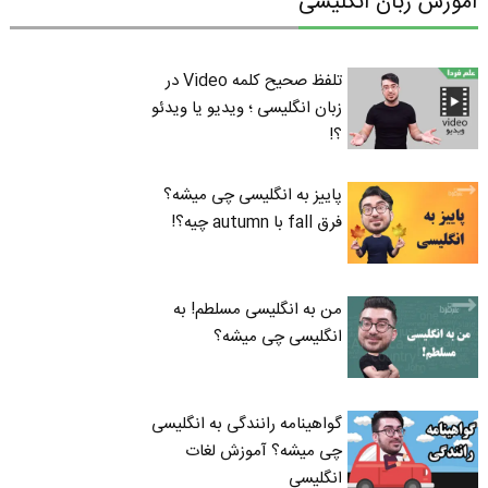
آموزش زبان انگلیسی
تلفظ صحیح کلمه Video در
زبان انگلیسی ؛ ویدیو یا ویدئو
؟!
پاییز به انگلیسی چی میشه؟
فرق fall با autumn چیه؟!
من به انگلیسی مسلطم! به
انگلیسی چی میشه؟
گواهینامه رانندگی به انگلیسی
چی میشه؟ آموزش لغات
انگلیسی