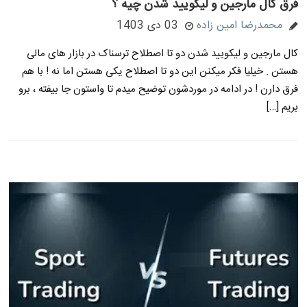
فرق کال مارجین و لیکویید شدن چیه ؟
محمدرضا امین زاده
03 دی 1403
کال مارجین و لیکویید شدن دو تا اصطلاح ترسناک در بازار های مالی
هستن . خیلیا فکر میکنن این دو تا اصطلاح یکی هستن اما نه ! با هم
فرق دارن ! در ادامه در موردشون توضیح میدم تا واستون جا بیفته ، برو
بریم […]