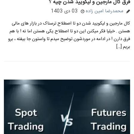
فرق کال مارجین و لیکویید شدن چیه ؟
محمدرضا امین زاده
03 دی 1403
کال مارجین و لیکویید شدن دو تا اصطلاح ترسناک در بازار های مالی
هستن . خیلیا فکر میکنن این دو تا اصطلاح یکی هستن اما نه ! با هم
فرق دارن ! در ادامه در موردشون توضیح میدم تا واستون جا بیفته ، برو
بریم […]