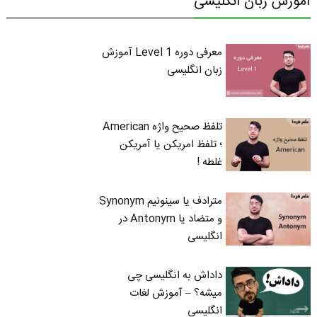
آموزش زبان انگلیسی
معرفی دوره Level 1 آموزش
زبان انگلیسی
تلفظ صحیح واژه American
؛ تلفظ امریکن یا آمریکن
غلطه !
مترادف یا سینونیم Synonym
و متضاد یا Antonym در
انگلیسی
داداش به انگلیسی چی
میشه؟ – آموزش لغات
انگلیسی