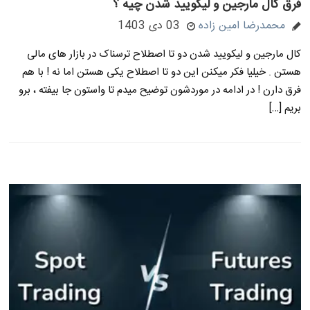
فرق کال مارجین و لیکویید شدن چیه ؟
محمدرضا امین زاده
03 دی 1403
کال مارجین و لیکویید شدن دو تا اصطلاح ترسناک در بازار های مالی
هستن . خیلیا فکر میکنن این دو تا اصطلاح یکی هستن اما نه ! با هم
فرق دارن ! در ادامه در موردشون توضیح میدم تا واستون جا بیفته ، برو
بریم […]