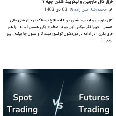
فرق کال مارجین و لیکویید شدن چیه ؟
محمدرضا امین زاده
03 دی 1403
کال مارجین و لیکویید شدن دو تا اصطلاح ترسناک در بازار های مالی
هستن . خیلیا فکر میکنن این دو تا اصطلاح یکی هستن اما نه ! با هم
فرق دارن ! در ادامه در موردشون توضیح میدم تا واستون جا بیفته ، برو
بریم […]