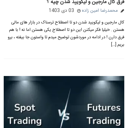
فرق کال مارجین و لیکویید شدن چیه ؟
محمدرضا امین زاده
03 دی 1403
کال مارجین و لیکویید شدن دو تا اصطلاح ترسناک در بازار های مالی
هستن . خیلیا فکر میکنن این دو تا اصطلاح یکی هستن اما نه ! با هم
فرق دارن ! در ادامه در موردشون توضیح میدم تا واستون جا بیفته ، برو
بریم […]