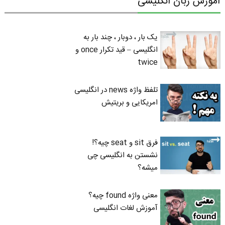
آموزش زبان انگلیسی
یک بار ، دوبار ، چند بار به
انگلیسی – قید تکرار once و
twice
تلفظ واژه news در انگلیسی
امریکایی و بریتیش
فرق sit و seat چیه؟!
نشستن به انگلیسی چی
میشه؟
معنی واژه found چیه؟
آموزش لغات انگلیسی