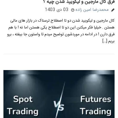
فرق کال مارجین و لیکویید شدن چیه ؟
محمدرضا امین زاده
03 دی 1403
کال مارجین و لیکویید شدن دو تا اصطلاح ترسناک در بازار های مالی
هستن . خیلیا فکر میکنن این دو تا اصطلاح یکی هستن اما نه ! با هم
فرق دارن ! در ادامه در موردشون توضیح میدم تا واستون جا بیفته ، برو
بریم […]