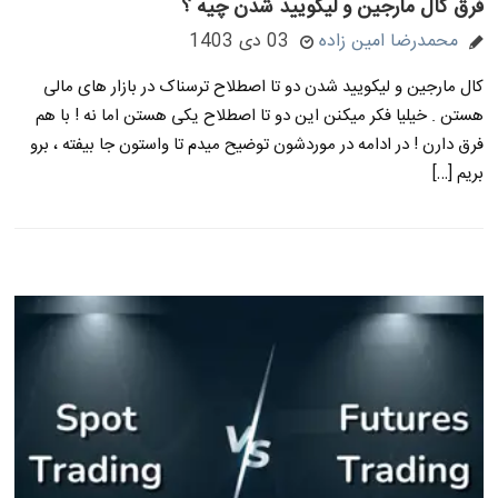
فرق کال مارجین و لیکویید شدن چیه ؟
محمدرضا امین زاده
03 دی 1403
کال مارجین و لیکویید شدن دو تا اصطلاح ترسناک در بازار های مالی
هستن . خیلیا فکر میکنن این دو تا اصطلاح یکی هستن اما نه ! با هم
فرق دارن ! در ادامه در موردشون توضیح میدم تا واستون جا بیفته ، برو
بریم […]