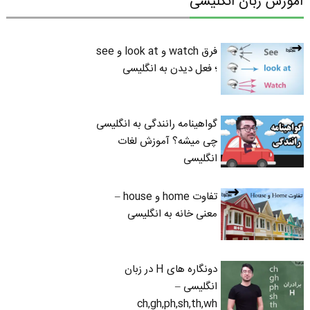
آموزش زبان انگلیسی
فرق watch و look at و see
؛ فعل دیدن به انگلیسی
گواهینامه رانندگی به انگلیسی
چی میشه؟ آموزش لغات
انگلیسی
تفاوت home و house –
معنی خانه به انگلیسی
دونگاره های H در زبان
انگلیسی –
ch,gh,ph,sh,th,wh