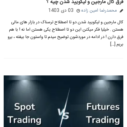
فرق کال مارجین و لیکویید شدن چیه ؟
محمدرضا امین زاده
03 دی 1403
کال مارجین و لیکویید شدن دو تا اصطلاح ترسناک در بازار های مالی
هستن . خیلیا فکر میکنن این دو تا اصطلاح یکی هستن اما نه ! با هم
فرق دارن ! در ادامه در موردشون توضیح میدم تا واستون جا بیفته ، برو
بریم […]