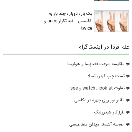
یک بار ، دوبار ، چند بار به
انگلیسی – قید تکرار once و
twice
علم فردا در اینستاگرام
مقایسه سرعت فضاپیما و هواپیما
تست چپ کردن تسلا
تفاوت watch , look at و see
تاثیر نور روی چهره در عکاسی
طرز کار هیدرولیک
صحنه آهسته میدان مغناطیسی