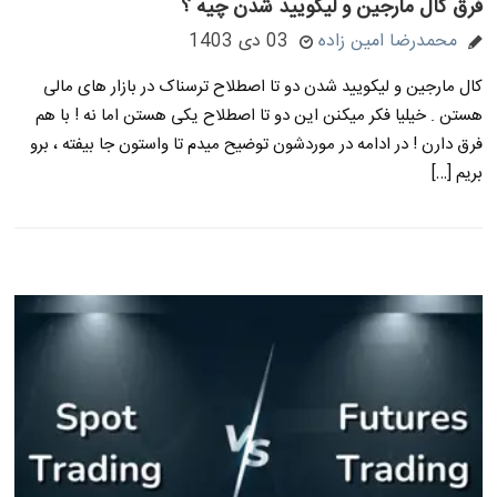
فرق کال مارجین و لیکویید شدن چیه ؟
محمدرضا امین زاده
03 دی 1403
کال مارجین و لیکویید شدن دو تا اصطلاح ترسناک در بازار های مالی
هستن . خیلیا فکر میکنن این دو تا اصطلاح یکی هستن اما نه ! با هم
فرق دارن ! در ادامه در موردشون توضیح میدم تا واستون جا بیفته ، برو
بریم […]