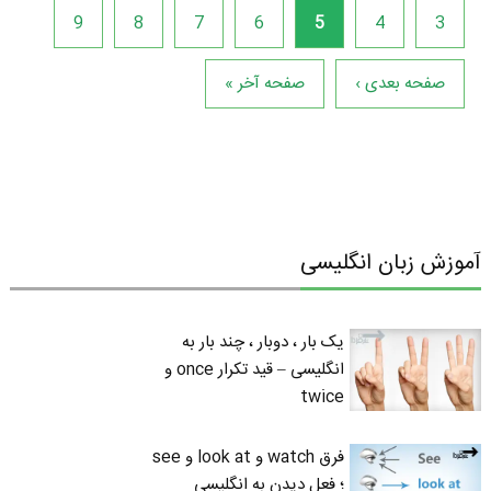
9
8
7
6
5
4
3
صفحه بعدی ›
صفحه آخر »
آموزش زبان انگلیسی
یک بار ، دوبار ، چند بار به
انگلیسی – قید تکرار once و
twice
فرق watch و look at و see
؛ فعل دیدن به انگلیسی