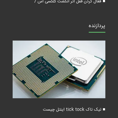
■ فعال کردن قفل اثر انگشت گلکسی اس 7
پردازنده
■ تیک تاک tick tock اینتل چیست