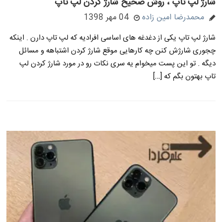
شارژ لپ تاپ ، روش صحیح شارژ کردن لپ تاپ
محمدرضا امین زاده
04 مهر 1398
شارژ لپ تاپ یکی از دغدغه های اساسی افرادیه که لپ تاپ دارن . اینکه
چجوری شارژش کنن چه کارهایی موقع شارژ کردن اشتباهه و مسائل
دیگه . تو این پست میخوام یه سری نکات رو در مورد شارژ کردن لپ
تاپ بهتون بگم که […]