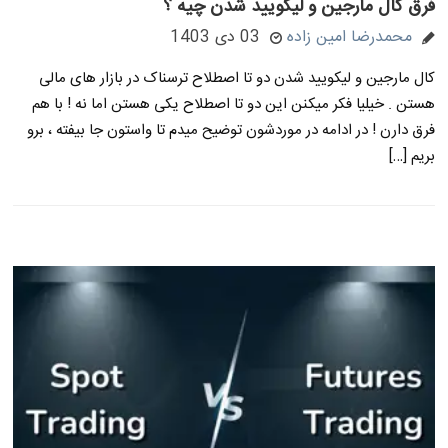
فرق کال مارجین و لیکویید شدن چیه ؟
محمدرضا امین زاده
03 دی 1403
کال مارجین و لیکویید شدن دو تا اصطلاح ترسناک در بازار های مالی
هستن . خیلیا فکر میکنن این دو تا اصطلاح یکی هستن اما نه ! با هم
فرق دارن ! در ادامه در موردشون توضیح میدم تا واستون جا بیفته ، برو
بریم […]