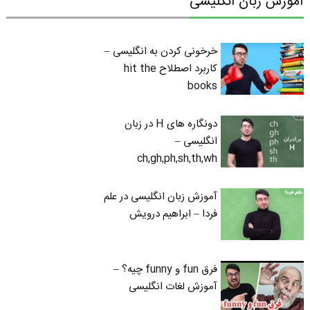
آموزش زبان انگلیسی
خرخونی کردن به انگلیسی –
کاربرد اصطلاح hit the
books
دونگاره های H در زبان
انگلیسی –
ch,gh,ph,sh,th,wh
آموزش زبان انگلیسی در علم
فردا – ابراهیم درویش
فرق fun و funny چیه؟ –
آموزش لغات انگلیسی