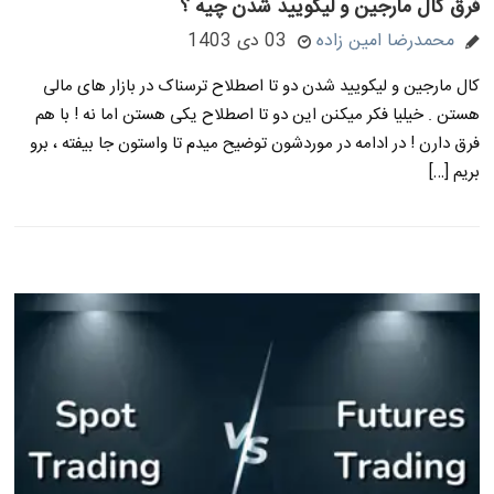
فرق کال مارجین و لیکویید شدن چیه ؟
محمدرضا امین زاده
03 دی 1403
کال مارجین و لیکویید شدن دو تا اصطلاح ترسناک در بازار های مالی
هستن . خیلیا فکر میکنن این دو تا اصطلاح یکی هستن اما نه ! با هم
فرق دارن ! در ادامه در موردشون توضیح میدم تا واستون جا بیفته ، برو
بریم […]