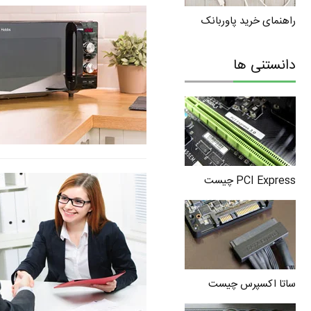
راهنمای خرید پاوربانک
دانستنی ها
PCI Express چیست
ساتا اکسپرس چیست