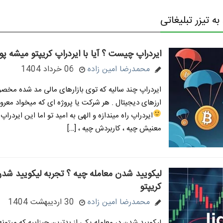
 تیزر تبلیغاتی
ایردراپ چیست ؟ آیا با ایردراپ کریپتو میشه پو
محمدرضا امین زاده
06 خرداد 1404
ایردراپ چند سالیه که توی بازارهای مالی مد شده مخصوص
ارزهای دیجیتال . هر شرکت یا پروژه ای که میخواد معرو
ایردراپ راه میندازه و الهی به امید تو
اما این ایردراپ 
معنیش چیه ، کاربردش چیه ، […]
لیکویید شدن معامله چیه ؟ تجربه لیکویید شدن
کریپتو
محمدرضا امین زاده
30 اردیبهشت 1404
لیکویید شدن در معامله یکی از بدترین چیزاییه که میتون