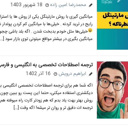
محمدرضا امین زاده
18 شهریور 1403
میانگین گیری با روش مارتینگل یکی از روش ها یا استر
رایج در ترید کردنه . خیلی‌ها با میانگین کم کردن پولدار
خیلی‌ها مثل خودم بدبخت شدن
. اگه بلد باشی چج
میانگین بگیری در بیشتر مواقع میتونی توی بازار سود […]
ترجمه اصطلاحات تخصصی به انگلیسی و فارسی
ابراهیم درویش
16 آذر 1402
اگه شما هم برای ترجمه اصطلاحات تخصصی انگلیسی به 
دیکشنری استفاده میکنی، حتما این پست رو ببین چون 
روش بهتر بهت یاد بدم که هم زودتر کارت راه میوفته هم 
ترجمه ات دقیق تر و روان تر میشه! اگه وقت […]