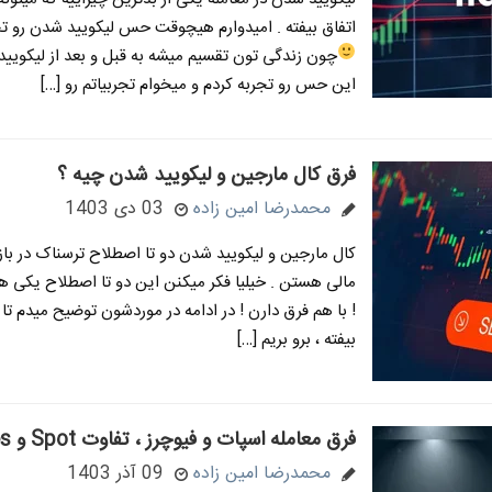
اتفاق بیفته . امیدوارم هیچوقت حس لیکویید شدن رو تج
چون زندگی تون تقسیم میشه به قبل و بعد از لیکوی
این حس رو تجربه کردم و میخوام تجربیاتم رو […]
فرق کال مارجین و لیکویید شدن چیه ؟
محمدرضا امین زاده
03 دی 1403
کال مارجین و لیکویید شدن دو تا اصطلاح ترسناک در باز
مالی هستن . خیلیا فکر میکنن این دو تا اصطلاح یکی ه
! با هم فرق دارن ! در ادامه در موردشون توضیح میدم تا
بیفته ، برو بریم […]
فرق معامله اسپات و فیوچرز ، تفاوت Spot و Futures
محمدرضا امین زاده
09 آذر 1403