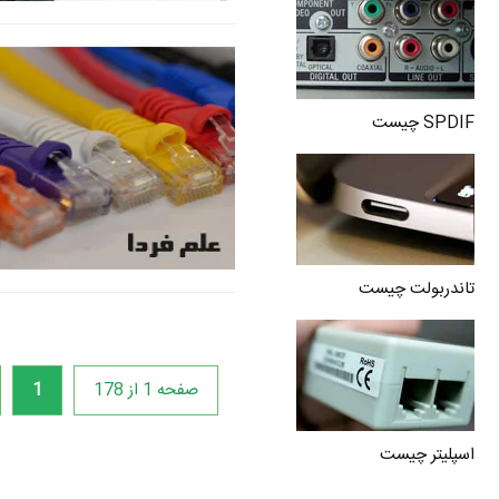
SPDIF چیست
تاندربولت چیست
صفحه 1 از 178
1
اسپلیتر چیست