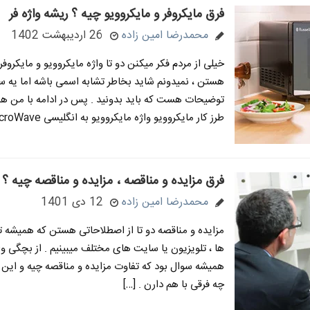
فرق مایکروفر و مایکروویو چیه ؟ ریشه واژه فر
محمدرضا امین زاده
26 اردیبهشت 1402
خیلی از مردم فکر میکنن دو تا واژه مایکروویو و مایکروفر
هستن ، نمیدونم شاید بخاطر تشابه اسمی باشه اما یه 
توضیحات هست که باید بدونید . پس در ادامه با من همر
طرز کار مایکروویو واژه مایکروویو به انگلیسی MicroWave […]
فرق مزایده و مناقصه ، مزایده و مناقصه چیه ؟
محمدرضا امین زاده
12 دی 1401
مزایده و مناقصه دو تا از اصطلاحاتی هستن که همیشه ت
ها ، تلویزیون یا سایت های مختلف میبینیم . از بچگی و
همیشه سوال بود که تفاوت مزایده و مناقصه چیه و این دو
چه فرقی با هم دارن . […]