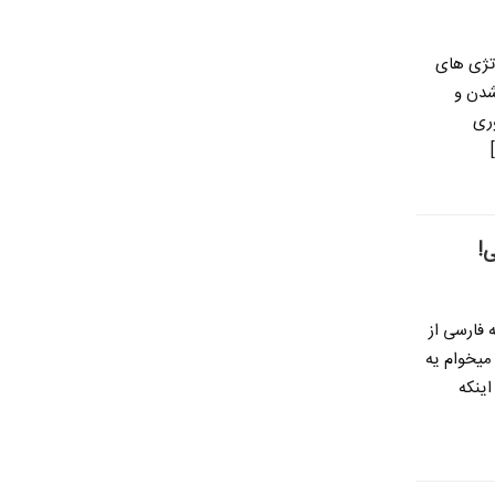
اتژی های
 شدن و
وری
!
فارسی از
میخوام یه
اینکه