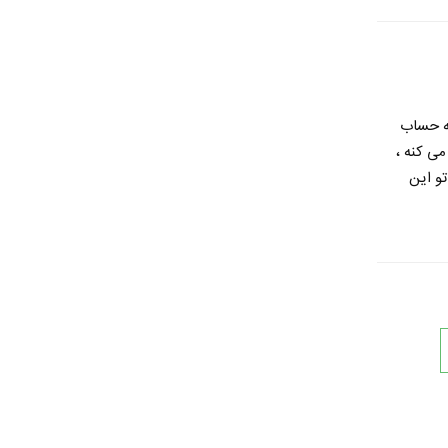
به حساب
می کنه ،
و این