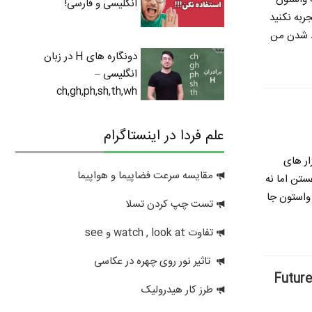
انگلیسی و فارسی!
ربه نکنید
ید شدن
من
دونگاره های H در زبان
انگلیسی –
ch,gh,ph,sh,th,wh
علم فردا در اینستاگرام
ار های
مقایسه سرعت فضاپیما و هواپیما
ستن اما نه
 واستون جا
تست چپ کردن تسلا
تفاوت watch , look at و see
تاثیر نور روی چهره در عکاسی
طرز کار هیدرولیک