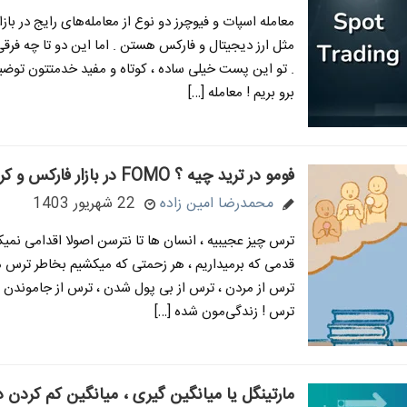
معامله اسپات و فیوچرز دو نوع از معامله‌های رایج در باز
مثل ارز دیجیتال و فارکس هستن . اما این دو تا چه فرقی
. تو این پست خیلی ساده ، کوتاه و مفید خدمتتون توضی
برو بریم ! معامله […]
فومو در ترید چیه ؟ FOMO در بازار فارکس و کریپتو
محمدرضا امین زاده
22 شهریور 1403
ترس چیز عجیبیه ، انسان ها تا نترسن اصولا اقدامی نمیک
قدمی که برمیداریم ، هر زحمتی که میکشیم بخاطر ترس 
ترس از مردن ، ترس از بی پول شدن ، ترس از جاموندن
ترس ! زندگی‌مون شده […]
مارتینگل یا میانگین گیری ، میانگین کم کردن در