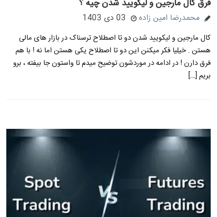
فرق کال مارجین و لیکویید شدن چیه ؟
محمدرضا امین زاده
03 دی 1403
کال مارجین و لیکویید شدن دو تا اصطلاح ترسناک در بازار های مالی
هستن . خیلیا فکر میکنن این دو تا اصطلاح یکی هستن اما نه ! با هم
فرق دارن ! در ادامه در موردشون توضیح میدم تا واستون جا بیفته ، برو
بریم […]