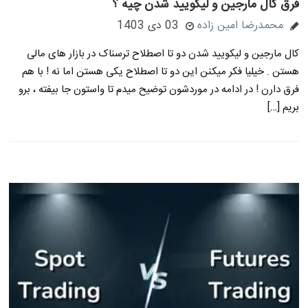
فرق کال مارجین و لیکویید شدن چیه ؟
محمدرضا امین زاده
03 دی 1403
کال مارجین و لیکویید شدن دو تا اصطلاح ترسناک در بازار های مالی
هستن . خیلیا فکر میکنن این دو تا اصطلاح یکی هستن اما نه ! با هم
فرق دارن ! در ادامه در موردشون توضیح میدم تا واستون جا بیفته ، برو
بریم […]