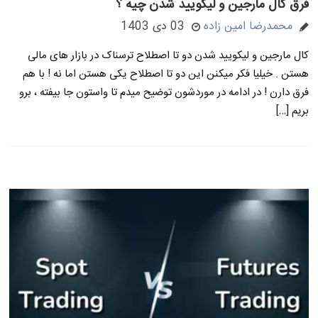
فرق کال مارجین و لیکویید شدن چیه ؟
محمدرضا امین زاده
03 دی 1403
کال مارجین و لیکویید شدن دو تا اصطلاح ترسناک در بازار های مالی
هستن . خیلیا فکر میکنن این دو تا اصطلاح یکی هستن اما نه ! با هم
فرق دارن ! در ادامه در موردشون توضیح میدم تا واستون جا بیفته ، برو
بریم […]