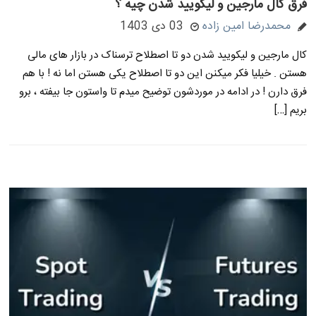
فرق کال مارجین و لیکویید شدن چیه ؟
محمدرضا امین زاده
03 دی 1403
کال مارجین و لیکویید شدن دو تا اصطلاح ترسناک در بازار های مالی
هستن . خیلیا فکر میکنن این دو تا اصطلاح یکی هستن اما نه ! با هم
فرق دارن ! در ادامه در موردشون توضیح میدم تا واستون جا بیفته ، برو
بریم […]