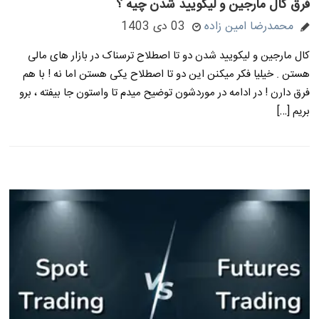
فرق کال مارجین و لیکویید شدن چیه ؟
محمدرضا امین زاده
03 دی 1403
کال مارجین و لیکویید شدن دو تا اصطلاح ترسناک در بازار های مالی
هستن . خیلیا فکر میکنن این دو تا اصطلاح یکی هستن اما نه ! با هم
فرق دارن ! در ادامه در موردشون توضیح میدم تا واستون جا بیفته ، برو
بریم […]