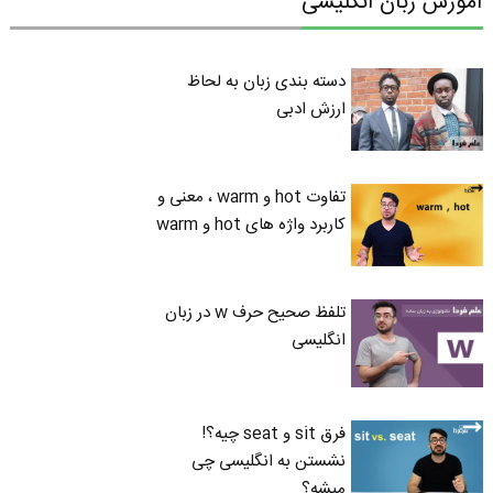
آموزش زبان انگلیسی
دسته بندی زبان به لحاظ
ارزش ادبی
تفاوت hot و warm ، معنی و
کاربرد واژه های hot و warm
تلفظ صحیح حرف w در زبان
انگلیسی
فرق sit و seat چیه؟!
نشستن به انگلیسی چی
میشه؟