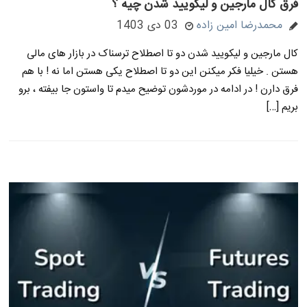
فرق کال مارجین و لیکویید شدن چیه ؟
محمدرضا امین زاده
03 دی 1403
کال مارجین و لیکویید شدن دو تا اصطلاح ترسناک در بازار های مالی
هستن . خیلیا فکر میکنن این دو تا اصطلاح یکی هستن اما نه ! با هم
فرق دارن ! در ادامه در موردشون توضیح میدم تا واستون جا بیفته ، برو
بریم […]