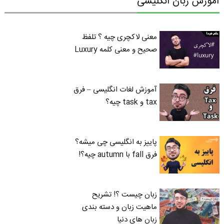
آموزش زبان انگلیسی
معنی لاکچری چیه ؟ تلفظ
صحیح و معنی کلمه Luxury
آموزش لغات انگلیسی – فرق
tax و task چیه؟
پاییز به انگلیسی چی میشه؟
فرق fall با autumn چیه؟!
زبان چیست ؟! تشریح
ماهیت زبان و دسته بندی
زبان های دنیا