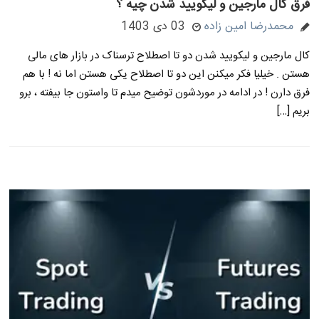
فرق کال مارجین و لیکویید شدن چیه ؟
محمدرضا امین زاده
03 دی 1403
کال مارجین و لیکویید شدن دو تا اصطلاح ترسناک در بازار های مالی
هستن . خیلیا فکر میکنن این دو تا اصطلاح یکی هستن اما نه ! با هم
فرق دارن ! در ادامه در موردشون توضیح میدم تا واستون جا بیفته ، برو
بریم […]