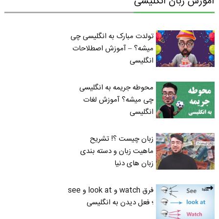
آموزش زبان انگلیسی
تولدت مبارک به انگلیسی چی
میشه؟ – آموزش اصطلاحات
انگلیسی
محوطه جریمه به انگلیسی
چی میشه؟ آموزش لغات
انگلیسی
زبان چیست ؟! تشریح
ماهیت زبان و دسته بندی
زبان های دنیا
فرق watch و look at و see
؛ فعل دیدن به انگلیسی