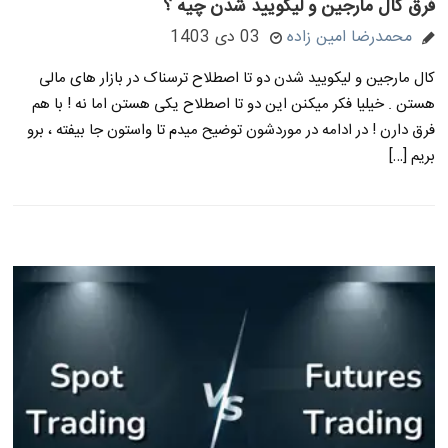
فرق کال مارجین و لیکویید شدن چیه ؟
محمدرضا امین زاده
03 دی 1403
کال مارجین و لیکویید شدن دو تا اصطلاح ترسناک در بازار های مالی
هستن . خیلیا فکر میکنن این دو تا اصطلاح یکی هستن اما نه ! با هم
فرق دارن ! در ادامه در موردشون توضیح میدم تا واستون جا بیفته ، برو
بریم […]