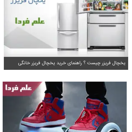
یخچال فریزر چیست ؟ راهنمای خرید یخچال فریزر خانگی