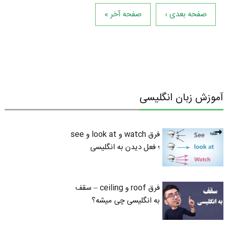
صفحه بعدی ›
صفحه آخر »
آموزش زبان انگلیسی
فرق watch و look at و see
؛ فعل دیدن به انگلیسی
فرق roof و ceiling – سقف
به انگلیسی چی میشه؟