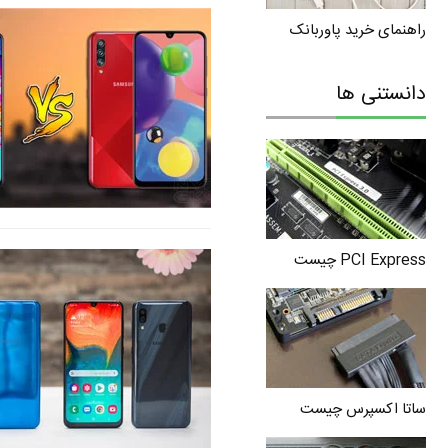
راهنمای خرید پاوربانک
دانستنی ها
PCI Express چیست
ساتا اکسپرس چیست