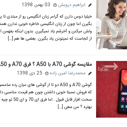
ابراهیم درویش
03 بهمن 1398
خیلیا دوس دارن که گرامر زبان انگلیسی رو از مبتدی تا پی
بگیرن اما چون از زبان انگلیسی خاطره خوبی ندارن ه
ولش میکنن و آخرشم یاد نمیگیرن. بدون اینکه بفهمن 
از کجاست که نمیتونن یاد بگیرن. بعضی ها هم […]
مقایسه گوشی A70 با A50 ؟ فرق A70 و A50
محمدرضا امین زاده
25 دی 1398
گوشی A70 و A50 دو تا از گوشی های میان رده
که فروش نسبتا خوبی داشتن چون هم قیمت مناسبی دا
سخت افزار قابل قبول . اما فرق ا
بهتره ؟ من سعی […]