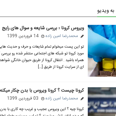
ه ویدیو
ویروس کرونا ؛ بررسی شایعه و سوال های رایج
محمدرضا امین زاده
14 فروردین 1399
تو این پست میخوام تمام شایعات و حرف و حدیث هایی
مورد کرونا تو شبکه های اجتماعی منتشر شده رو بررسی ک
همراه باشید . انتقال کرونا از طریق حیوان خانگی شواهد 
ای از سرایت کرونا از طریق […]
کرونا چیست ؟ کرونا ویروس با بدن چکار میکنه 
محمدرضا امین زاده
03 فروردین 1399
کرونا چیه ؟ این ویروس عجیب و غریب چه کاری با بدن 
که مردم انقدر ازش میترسند ؟ تو این پست میخوام اطلا