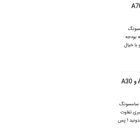
 ارتقا یافته گوشی A70 سامسونگ
 بودجه
 پرچم دار نمیرسه ، میتونید گوشی A70s رو با خیال
ان رده سامسونگ
سری تفاوت
 که بهتره بدونید ! پس