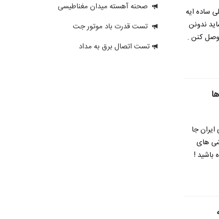
صحنه آهسته میدان مغناطیسی
36 به دستگاه Xbox کار خیلی ساده ایه
اکس 360 میخرن و شاید ندونن
تست قدرت باد موتور جت
ی میتونن دسته وایرلس رو به ایکس باکس 360 وصل کنن .
تست اتصال برق به مداد
ا
ایران جا
وشی های
باشید !