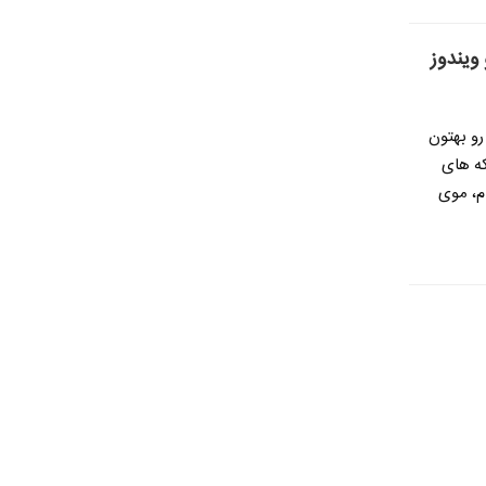
ویندوز
و بهتون
که های
ام، موی