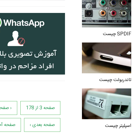
SPDIF چیست
تاندربولت چیست
صفحه 3 از 178
‹ صفحه
صفحه بعدی ›
صفحه آخ
اسپلیتر چیست