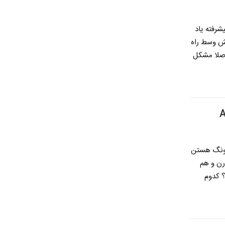
شرفته یاد
مش وسط راه
اصلا مشکل
 سامسونگ هستن
رن و هم
ی 70 و ای 50 تو چیه ؟ کدوم