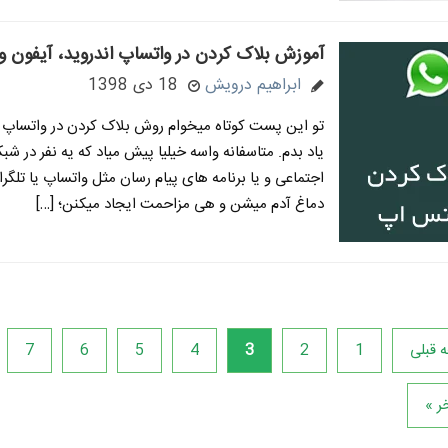
آموزش بلاک کردن در واتساپ اندروید، آیفون و 
ابراهیم درویش
18 دی 1398
تو این پست کوتاه میخوام روش بلاک کردن در واتساپ ر
یاد بدم. متاسفانه واسه خیلیا پیش میاد که یه نفر در شب
اجتماعی و یا برنامه های پیام رسان مثل واتساپ یا تلگر
دماغ آدم میشن و هی مزاحمت ایجاد میکنن؛ […]
 قبلی
1
2
3
4
5
6
7
ر »