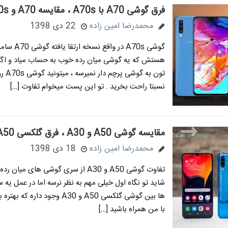
فرق گوشی A70 با A70s ، مقایسه A70 و A70s
محمدرضا امین زاده
22 دی 1398
گوشی A70s در واقع نسخه
هستش که یه گوشی میان رده خوب به حساب میاد و اگه
تون به گوشی
نسبتا راحت بخرید . تو این پست میخوام تفاوت […]
مقایسه گوشی A50 و A30 ، فرق گلکسی A50 و A30
محمدرضا امین زاده
18 دی 1398
تفاوت گوشی A50 و A30 از سری گوشی های می
شاید تو نگاه اول خیلی مهم به نظر نرسه اما در عمل یه 
ها بین گوشی گلکسی A50 و A30 وجود داره
با من همراه باشید […]