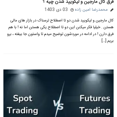
فرق کال مارجین و لیکویید شدن چیه ؟
محمدرضا امین زاده
03 دی 1403
کال مارجین و لیکویید شدن دو تا اصطلاح ترسناک در بازار های مالی
هستن . خیلیا فکر میکنن این دو تا اصطلاح یکی هستن اما نه ! با هم
فرق دارن ! در ادامه در موردشون توضیح میدم تا واستون جا بیفته ، برو
بریم […]