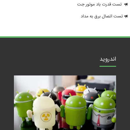
تست قدرت باد موتور جت
تست اتصال برق به مداد
اندروید