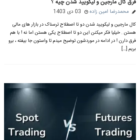
فرق کال مارجین و لیکویید شدن چیه ؟
محمدرضا امین زاده
03 دی 1403
کال مارجین و لیکویید شدن دو تا اصطلاح ترسناک در بازار های مالی
هستن . خیلیا فکر میکنن این دو تا اصطلاح یکی هستن اما نه ! با هم
فرق دارن ! در ادامه در موردشون توضیح میدم تا واستون جا بیفته ، برو
بریم […]