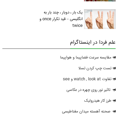
یک بار ، دوبار ، چند بار به
انگلیسی – قید تکرار once و
twice
علم فردا در اینستاگرام
مقایسه سرعت فضاپیما و هواپیما
تست چپ کردن تسلا
تفاوت watch , look at و see
تاثیر نور روی چهره در عکاسی
طرز کار هیدرولیک
صحنه آهسته میدان مغناطیسی