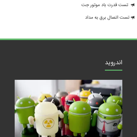
تست قدرت باد موتور جت
تست اتصال برق به مداد
اندروید