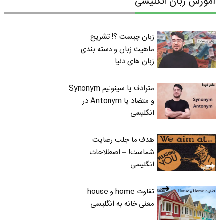
آموزش زبان انگلیسی
زبان چیست ؟! تشریح
ماهیت زبان و دسته بندی
زبان های دنیا
مترادف یا سینونیم Synonym
و متضاد یا Antonym در
انگلیسی
هدف ما جلب رضایت
شماست! – اصطلاحات
انگلیسی
تفاوت home و house –
معنی خانه به انگلیسی