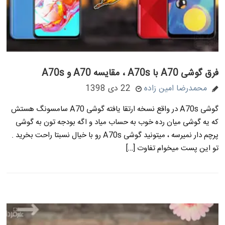
فرق گوشی A70 با A70s ، مقایسه A70 و A70s
محمدرضا امین زاده
22 دی 1398
گوشی A70s در واقع نسخه ارتقا یافته گوشی A70 سامسونگ هستش
که یه گوشی میان رده خوب به حساب میاد و اگه بودجه تون به گوشی
پرچم دار نمیرسه ، میتونید گوشی A70s رو با خیال نسبتا راحت بخرید .
تو این پست میخوام تفاوت […]