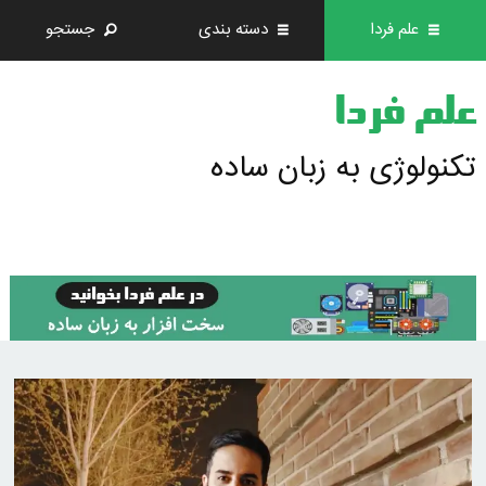
علم فردا
دسته بندی
جستجو
علم فردا
تکنولوژی به زبان ساده