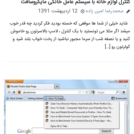
کنترل لوازم خانه با سیستم عامل خانگی مایکروسافت
محمدرضا امین زاده
12 اردیبهشت 1391
شاید خیلی از شما ها موقعی که خسته بودید فکر کردید چه قدر خوب
میشد اگر مثلا می تونستید با یک کنترل ، لامپ بالاسرتون رو خاموش
کنید و یا نصفه شب از سرما مجبور نباشید از رخت خواب بلند شید و
کولرتون رو […]